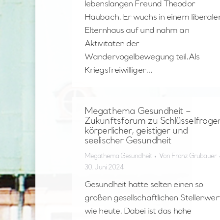
lebenslangen Freund Theodor
Haubach. Er wuchs in einem liberale
Elternhaus auf und nahm an
Aktivitäten der
Wandervogelbewegung teil.Als
Kriegsfreiwilliger…
Megathema Gesundheit –
Zukunftsforum zu Schlüsselfrage
körperlicher, geistiger und
seelischer Gesundheit
Megathema Gesundheit
Von
Franz Grubauer
30. Juni 2024
Gesundheit hatte selten einen so
großen gesellschaftlichen Stellenwer
wie heute. Dabei ist das hohe