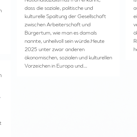
Nationalsozialismus früh erkannt,
i
dass die soziale, politische und
a
n
kulturelle Spaltung der Gesellschaft
e
zwischen Arbeiterschaft und
v
Bürgertum, wie man es damals
ö
nannte, unheilvoll sein würde.Heute
R
2025 unter zwar anderen
h
ökonomischen, sozialen und kulturellen
Vorzeichen in Europa und…
n
t