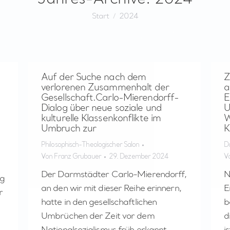
Sie befinden sich hier:
Start
2024
Auf der Suche nach dem
Z
verlorenen Zusammenhalt der
a
Gesellschaft.Carlo-Mierendorff-
E
Dialog über neue soziale und
U
kulturelle Klassenkonflikte im
W
Umbruch zur
K
Philosophisch-Theologischer Salon
D
Von
Franz Grubauer
29. Dezember 2024
V
Der Darmstädter Carlo-Mierendorff,
N
og
an den wir mit dieser Reihe erinnern,
E
r
hatte in den gesellschaftlichen
b
Umbrüchen der Zeit vor dem
d